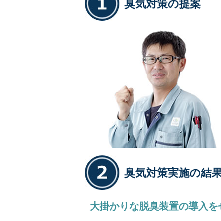
臭気対策の提案
臭気対策実施の結
大掛かりな脱臭装置の導入を