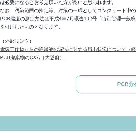
は必要になるとお考え頂いた方が良いと思われます。
なお、汚染範囲の推定等、対策の一環としてコンクリート中の
PCB濃度の測定方法は平成4年7月環告192号「特別管理一
を引用したものとなります。
（外部リンク）
電気工作物からの絶縁油の漏洩に関する届出状況について（経
PCB廃棄物のQ&A（大阪府）
PCB