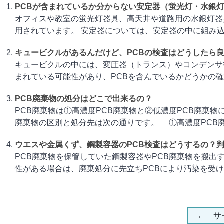
PCBが含まれているか分からない安定器（蛍光灯・水銀灯
オフィスや教室の蛍光灯器具、高天井や道路用の水銀灯器
用されています。 安定器については、安定器の中に組み込まれ
キュービクルがあるんだけど、PCBの検査はどうしたら
キュービクルの中には、変圧器（トランス）やコンデンサ
まれている可能性があり、PCBを含んでいるかどうかの確認が必
PCB廃棄物の処分はどこで出来るの？
PCB廃棄物は①高濃度PCB廃棄物と②低濃度PCB廃棄物
廃棄物の区別と処分先は次の通りです。 ①高濃度PCB廃棄物
ウエスや金属くず、鋼製容器のPCB検査はどうするの？
PCB廃棄物を保管していた鋼製容器やPCB廃棄物を搬出
性がある場合は、廃棄処分に先立ちPCBにより汚染を受けてい
← サ