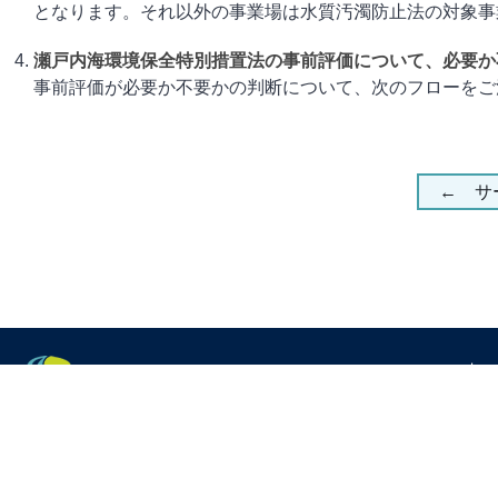
となります。それ以外の事業場は水質汚濁防止法の対象事業場とな
瀬戸内海環境保全特別措置法の事前評価について、必要か
事前評価が必要か不要かの判断について、次のフローをご活
← サ
ホー
会社
スタ
求人
〒700-0954 岡山県岡山市南区米倉66番地2
特徴
TEL：086-242-1035 / FAX：086-242-1036