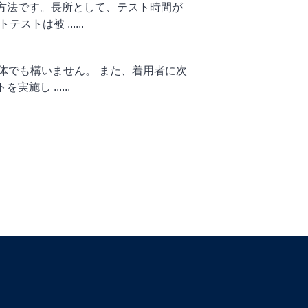
方法です。長所として、テスト時間が
は被 ......
体でも構いません。 また、着用者に次
し ......