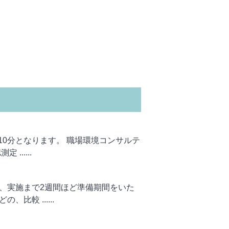
0分となります。 職場環境コンサルテ
.....
、実施まで2週間ほど準備期間をいた
較 ......