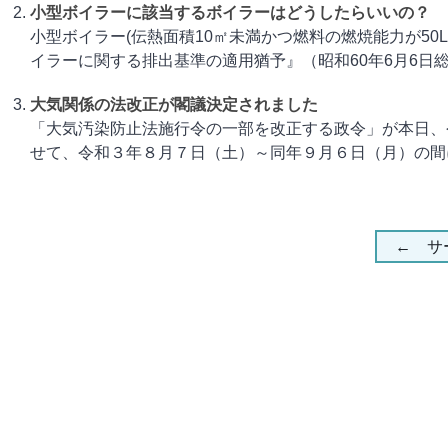
小型ボイラーに該当するボイラーはどうしたらいいの？
小型ボイラー(伝熱面積10㎡未満かつ燃料の燃焼能力が50L
イラーに関する排出基準の適用猶予』（昭和60年6月6日総令31
大気関係の法改正が閣議決定されました
「大気汚染防止法施行令の一部を改正する政令」が本日、
せて、令和３年８月７日（土）～同年９月６日（月）の間に実
← サ