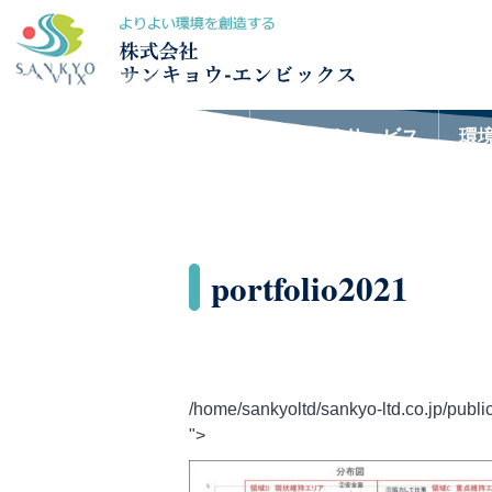
おすすめサービス
環
portfolio2021
/home/sankyoltd/sankyo-ltd.co.jp/publi
">