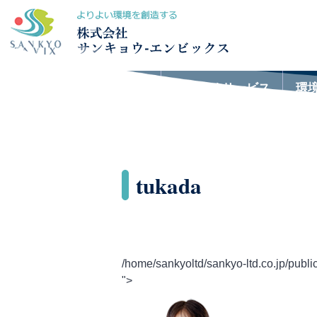
おすすめサービス
環
tukada
/home/sankyoltd/sankyo-ltd.co.jp/publi
">