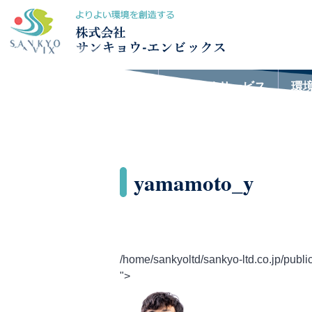
おすすめサービス
環
yamamoto_y
/home/sankyoltd/sankyo-ltd.co.jp/publi
">