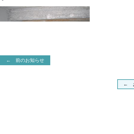
← 前のお知らせ
← 