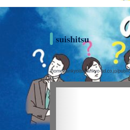
suishitsu
/home/sankyoltd/sankyo-ltd.co.jp/publi
">