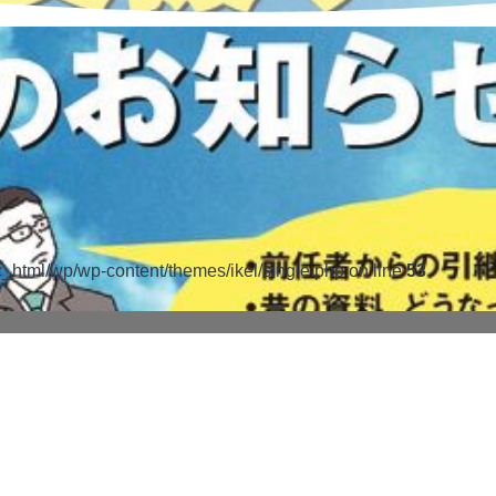
c_html/wp/wp-content/themes/ikel/single.php on line
53