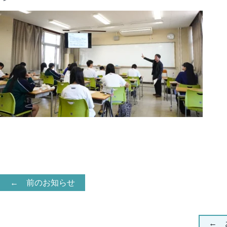
← 前のお知らせ
← 