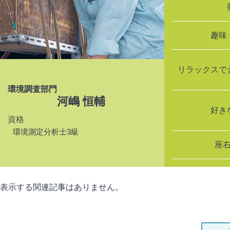
趣味
リラックスで
環境調査部門
河嶋 恒輔
好き
資格
環境測定分析士3級
座
表示する関連記事はありません。