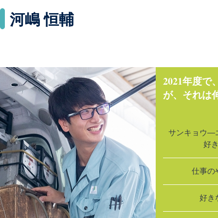
河嶋 恒輔
2021年度
が、それは
サンキョウ―
好
仕事の
好き